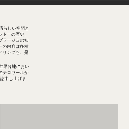
晴らしい空間と
ャトーの歴史、
ブラージュの知
ーの内容は多種
アリングも、是
世界各地におい
のテロワールか
感謝申し上げま