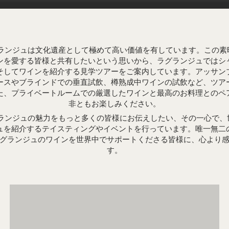
グランジュは文化遺産として極めて高い価値を有しています。この素
ンを愛する皆様と共有したいという思いから、ラグランジュではシ
そしてワインを紹介する見学ツアーをご案内しています。アッサン
ースやブラインドでの垂直試飲、樽熟成中ワインの試飲など、ツア
た、プライベートルームでの厳選したワインと最高のお料理とのペ
非ともお楽しみください。
グランジュの魅力をもっと多くの皆様にお伝えしたい、その一心で、
ュを紹介するテイスティングやイベントを行っています。唯一無二
グランジュのワインを世界中でサポートくださる皆様に、心より
す。