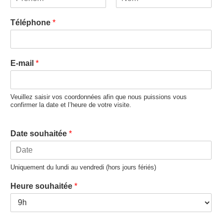
P
N
r
o
Téléphone
*
é
m
n
o
m
E-mail
*
Veuillez saisir vos coordonnées afin que nous puissions vous
confirmer la date et l’heure de votre visite.
Date souhaitée
*
Uniquement du lundi au vendredi (hors jours fériés)
Heure souhaitée
*