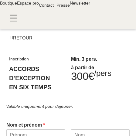
Boutique
Panneau de gestion des cookies
Espace pro
Newsletter
Contact
Presse
RETOUR
Inscription
Min. 3 pers.
à partir de
ACCORDS
/pers
300€
D’EXCEPTION
EN SIX TEMPS
Valable uniquement pour déjeuner.
Nom et prénom
*