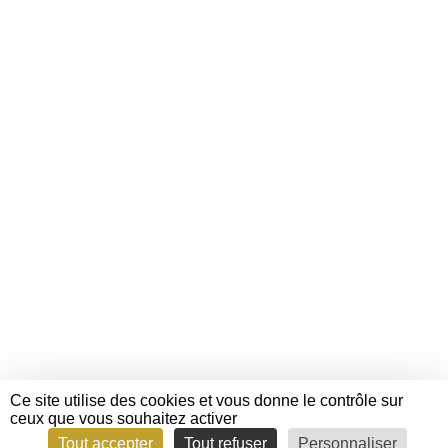
vivre une expérience gastronomique inédite et raffinée.
Laissez-vous séduire par cette parenthèse d’exception au
cours de laquelle un chef privé viendra éveiller vos sens
avec un menu sur-mesure en six temps. Dans un cadre
majestueux, entre vignes et histoire, chaque plat est une
véritable œuvre d’art culinaire, sublimée par les grands
crus du domaine. Tout au long du déjeuner, un
ambassadeur de la propriété sera à vos côtés pour vous
présenter chaque vin et vous guider dans la découverte
des accords.
Ce site utilise des cookies et vous donne le contrôle sur
ceux que vous souhaitez activer
Tout accepter
Tout refuser
Personnaliser