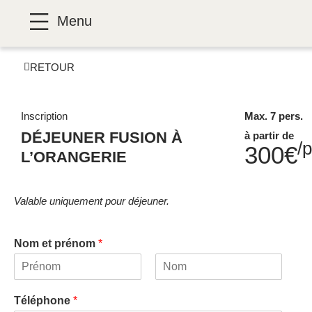
Panneau de gestion des cookies
Menu
RETOUR
Inscription
Max. 7 pers.
DÉJEUNER FUSION À
à partir de
/
300€
L’ORANGERIE
Valable uniquement pour déjeuner.
Nom et prénom
*
P
N
r
o
Téléphone
*
é
m