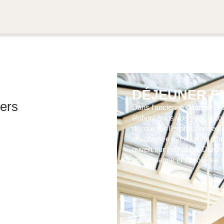
DÉJEUNER F
pers
Dans l’ancienne Orangerie d
élaboré sous vos yeux autour
découvrez l’expression raffi
et sublimée par les vins d’u
ouvert sur l’échange. Duran
accompagne et dévoile les s