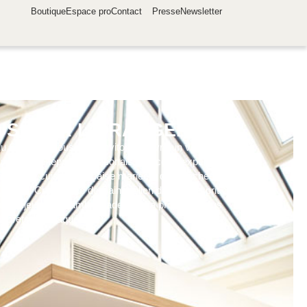
Boutique
Espace pro
Contact
Presse
Newsletter
USION À L’ORANGERIE
u Château, nous vous invitons à vivre un voyage gustatif
 de notre teppaniaki japonais. Grâce à l’expertise du Chef,
née de la cuisine française mariée à des touches japonaises,
n Grand Cru Classé de Saint-Julien dans un esprit convivial et
t le déjeuner, un ambassadeur de la propriété vous
ecrets de chaque vin.